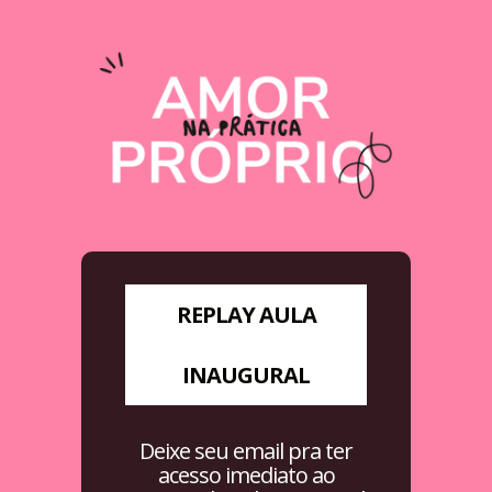
REPLAY AULA
INAUGURAL
Deixe seu email pra ter
acesso imediato ao