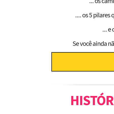
... os ca
.... os 5 pilare
... 
Se você ainda não
HISTÓR