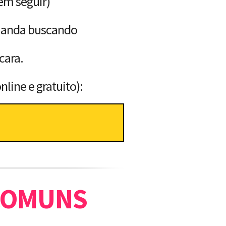
em seguir)
ocê anda buscando
cara.
nline e gratuito):
 COMUNS