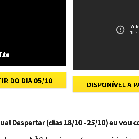
IR DO DIA 05/10
DISPONÍVEL A P
tual Despertar (dias 18/10 - 25/10) eu vou c