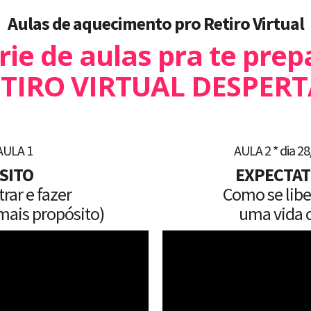
Aulas de aquecimento pro Retiro Virtual
ie de aulas pra te prep
TIRO VIRTUAL DESPER
AULA 1
AULA 2 * dia 28/
SITO
EXPECTAT
ar e fazer
Como se liber
mais propósito)
uma vida 