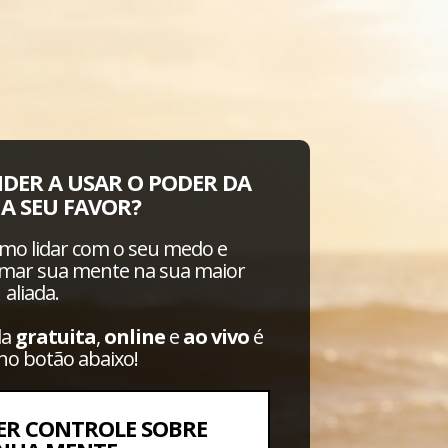
DER A USAR O PODER DA
A SEU FAVOR?
omo lidar com o seu medo e
rmar sua mente na sua maior
aliada.
la
gratuita
,
online
e
ao vivo
é
 no botão abaixo!
TER CONTROLE SOBRE