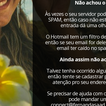
Não achou o
Às vezes o seu servidor po
SPAM, então caso não est
entrada dá uma olha
O Hotmail tem um filtro d
então se seu email for del
email ter caído no sp
Ainda assim não a
Talvez tenha ocorrido algu
então tente se cadastrar
atenção pro seu endereç
Se precisar de ajuda com o
pode mandar um
connect@fernandasaad.