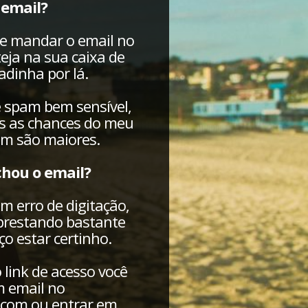
 email?
de mandar o email no
eja na sua caixa de
dinha por lá.
e spam bem sensível,
es as chances do meu
am são maiores.
chou o email?
m erro de digitação,
 prestando bastante
o estar certinho.
 link de acesso você
 email no
com ou entrar em