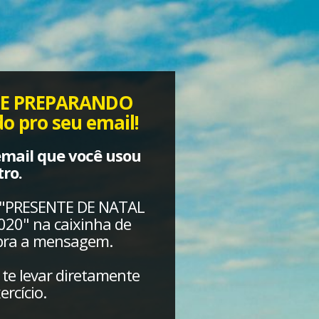
 "SE PREPARANDO
o pro seu email!
email que você usou
ro.
lo "PRESENTE DE NATAL
20" na caixinha de
abra a mensagem.
 te levar diretamente
ercício.