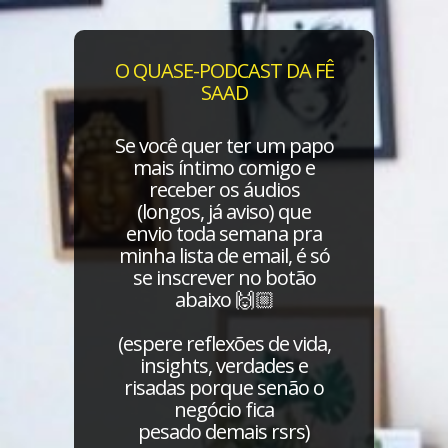
O QUASE-PODCAST DA FÊ
SAAD
Se você quer ter um papo
mais íntimo comigo e
receber os áudios
(longos, já aviso) que
envio toda semana pra
minha lista de email, é só
se inscrever no botão
abaixo 🙌🏼
(espere reflexões de vida,
insights, verdades e
risadas porque senão o
negócio fica
pesado demais rsrs)