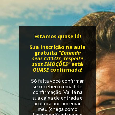
Estamos quase lá!
Sua inscrição na aula
gratuita
"Entenda
seus CICLOS, respeite
suas EMOÇÕES"
está
QUASE
confirmada!
Só falta você confirmar
se recebeu o email de
confirmação. Vai lá na
sua caixa de entrada e
procura por um email
meu (chega como
Fernanda Saad) com o