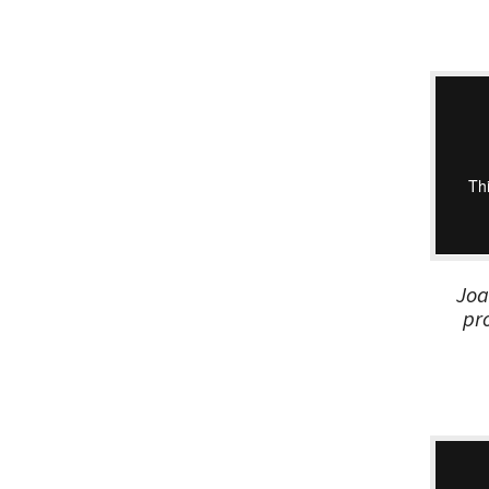
Joa
pr