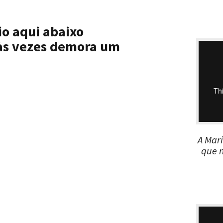
o aqui abaixo
 às vezes demora um
A Mar
que 