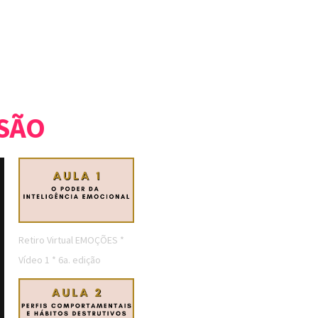
RSÃO
Retiro Virtual EMOÇÕES *
Vídeo 1 * 6a. edição