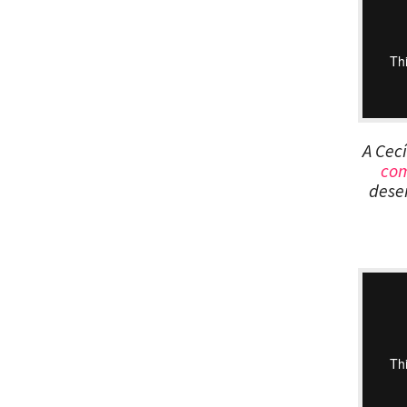
A Cec
com
dese