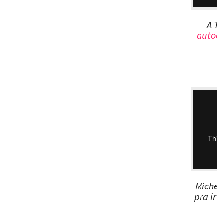
A 
auto
Mich
pra i