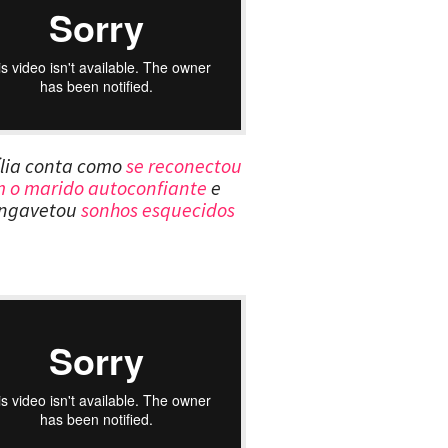
ília conta como
se reconectou
 o marido autoconfiante
e
ngavetou
sonhos esquecidos