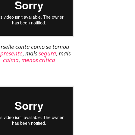
rselle conta como se tornou
 presente
, mais
segura
, mais
calma
,
menos crítica