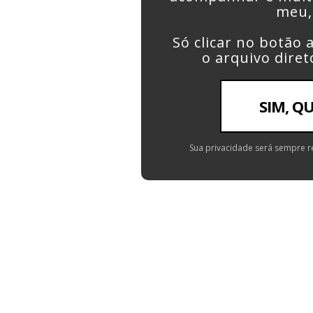
meu, 
Só clicar no botão
o arquivo diret
SIM, Q
Sua privacidade será sempre r