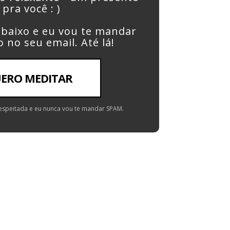
pra você : )
 abaixo e eu vou te mandar
o no seu email. Até lá!
UERO MEDITAR
espeitada e eu nunca vou te mandar SPAM.