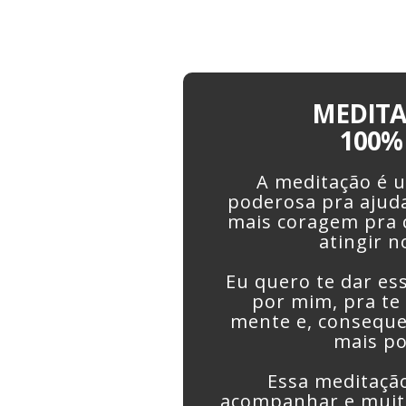
MEDITA
100%
A meditação é 
poderosa pra ajuda
mais coragem pra c
atingir n
Eu quero te dar es
por mim, pra te
mente e, conseque
mais po
Essa meditação
acompanhar e muito