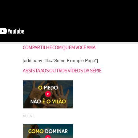
COMPARTILHE COM QUEM VOCÊ AMA
[addtoany title="Some Example Page"]
ASSISTA AOS OUTROS VÍDEOS DA SÉRIE
AULA 1