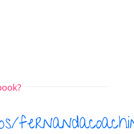
book?
ps/fernandacoach