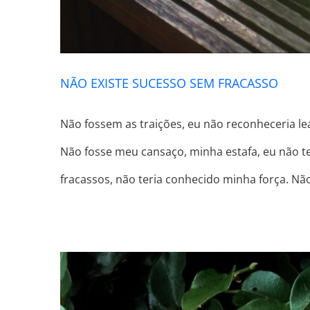
NÃO EXISTE SUCESSO SEM FRACASSO
Não fossem as traições, eu não reconheceria lea
Não fosse meu cansaço, minha estafa, eu não t
fracassos, não teria conhecido minha força. Nã