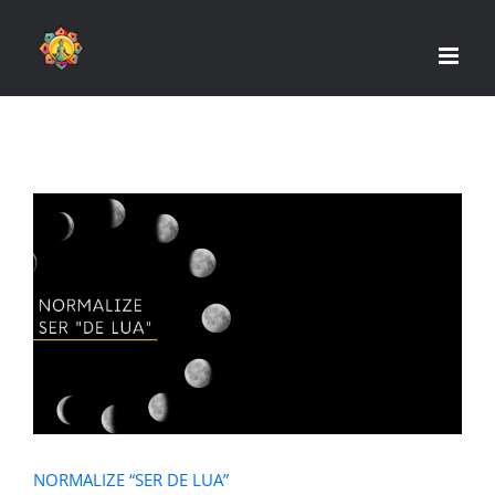
Skip
to
content
NORMALIZE “SER DE LUA”
NORMALIZE “SER DE LUA”