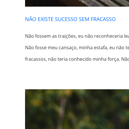
NÃO EXISTE SUCESSO SEM FRACASSO
Não fossem as traições, eu não reconheceria lea
Não fosse meu cansaço, minha estafa, eu não t
fracassos, não teria conhecido minha força. Nã