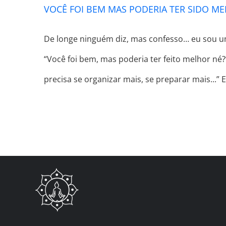
VOCÊ FOI BEM MAS PODERIA TER SIDO M
De longe ninguém diz, mas confesso… eu sou uma
“Você foi bem, mas poderia ter feito melhor né?”
precisa se organizar mais, se preparar mais...”