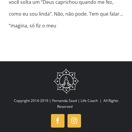
você solta um “Deus caprichou quando me fez,
como eu sou linda”. Não, não pode. Tem que falar…
“magina, só fiz o meu
Copyright 2014-2019 |
Fernanda Saad | Life Coach
| All Rights
Reserved
Facebook
Instagram