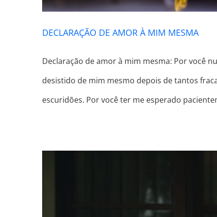
DECLARAÇÃO DE AMOR À MIM MESMA
Declaração de amor à mim mesma: Por você nun
desistido de mim mesmo depois de tantos fra
escuridões. Por você ter me esperado paciente