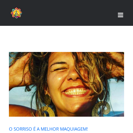
Skip
to
content
O SORRISO É A MELHOR
MAQUIAGEM!
O SORRISO É A MELHOR MAQUIAGEM!