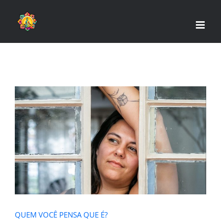
Skip
to
content
QUEM VOCÊ PENSA QUE É?
QUEM VOCÊ PENSA QUE É?