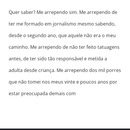
Quer saber? Me arrependo sim. Me arrependo de
ter me formado em jornalismo mesmo sabendo,
desde o segundo ano, que aquele não era o meu
caminho. Me arrependo de não ter feito tatuagens
antes, de ter sido tão responsável e metida a
adulta desde criança. Me arrependo dos mil porres
que não tomei nos meus vinte e poucos anos por
estar preocupada demais com