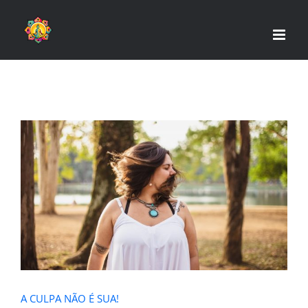
Skip
to
content
A CULPA NÃO É SUA!
A CULPA NÃO É SUA!