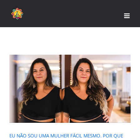
Skip
to
content
EU NÃO SOU UMA MULHER FÁCIL
MESMO. POR QUE SERIA?
EU NÃO SOU UMA MULHER FÁCIL MESMO. POR QUE