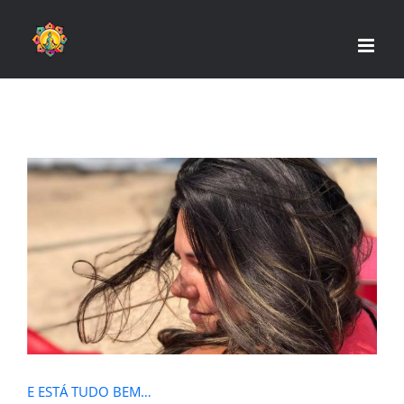
Skip
to
content
E ESTÁ TUDO BEM…
E ESTÁ TUDO BEM…