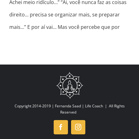
Achei meio ridículo…” “Ai, você nunca faz as coisas
direito... precisa se organizar mais, se preparar
mais...” E por aí vai… Mas você percebe que por
Copyright 2014-2019 |
Fernanda Saad | Life Coach
| All Rights
Reserved
Facebook
Instagram