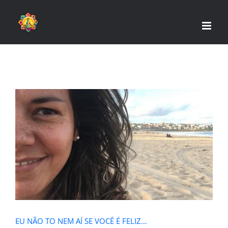
Skip
to
content
EU NÃO TO NEM AÍ SE VOCÊ É
FELIZ…
EU NÃO TO NEM AÍ SE VOCÊ É FELIZ…