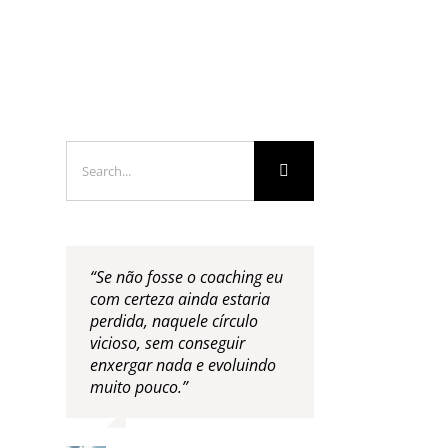
LOGS & VIDEOS
FERRAMENTAS GRATUITAS
Search
for:
“Se não fosse o coaching eu
com certeza ainda estaria
perdida, naquele círculo
vicioso, sem conseguir
enxergar nada e evoluindo
muito pouco.”