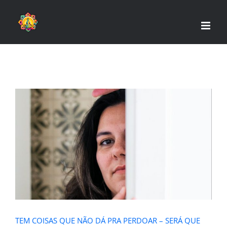
Skip
to
content
TEM COISAS QUE NÃO DÁ PRA
PERDOAR – SERÁ QUE ISSO É
VERDADE?
TEM COISAS QUE NÃO DÁ PRA PERDOAR – SERÁ QUE