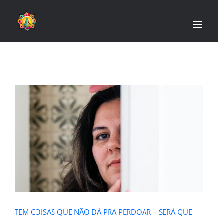
Skip
to
content
TEM COISAS QUE NÃO DÁ PRA
PERDOAR – SERÁ QUE ISSO É
VERDADE?
TEM COISAS QUE NÃO DÁ PRA PERDOAR – SERÁ QUE