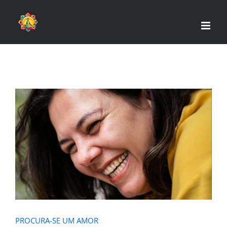
Skip
to
content
PROCURA-SE UM AMOR
PROCURA-SE UM AMOR