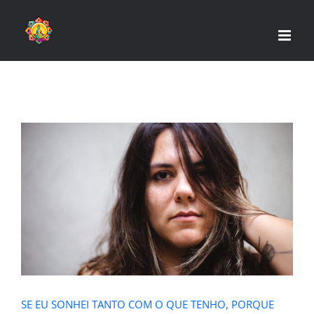
Skip
to
content
SE EU SONHEI TANTO COM O QUE
TENHO, PORQUE AINDA ME SINTO
INCOMPLETA?
SE EU SONHEI TANTO COM O QUE TENHO, PORQUE