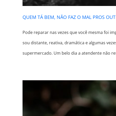
QUEM TÁ BEM, NÃO FAZ O MAL PROS OU
Pode reparar nas vezes que você mesma foi impa
sou distante, reativa, dramática e algumas vez
supermercado. Um belo dia a atendente não r