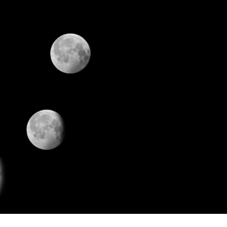
NORMALIZE “SER DE LUA”