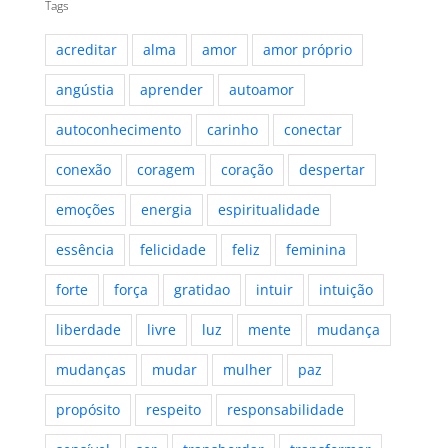
Tags
acreditar
alma
amor
amor próprio
angústia
aprender
autoamor
autoconhecimento
carinho
conectar
conexão
coragem
coração
despertar
emoções
energia
espiritualidade
essência
felicidade
feliz
feminina
forte
força
gratidao
intuir
intuição
liberdade
livre
luz
mente
mudança
mudanças
mudar
mulher
paz
propósito
respeito
responsabilidade