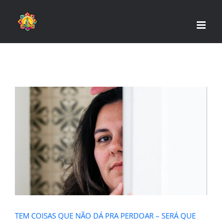
Skip
to
content
TEM COISAS QUE NÃO DÁ PRA
PERDOAR – SERÁ QUE ISSO É
VERDADE?
TEM COISAS QUE NÃO DÁ PRA PERDOAR – SERÁ QUE