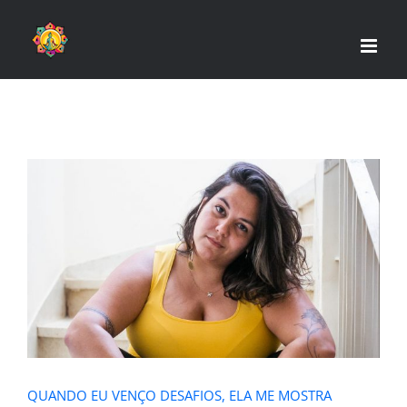
Skip
to
content
QUANDO EU VENÇO DESAFIOS, ELA
ME MOSTRA DERROTAS
QUANDO EU VENÇO DESAFIOS, ELA ME MOSTRA