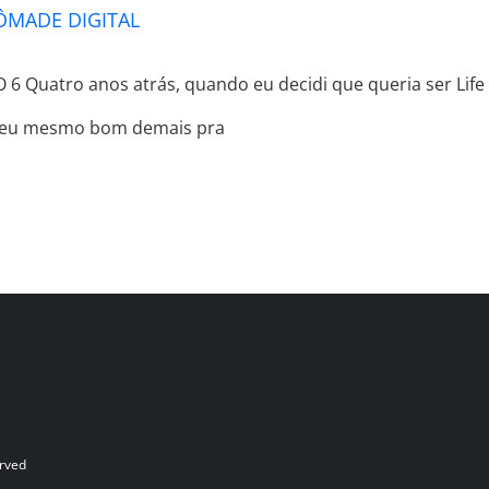
ÔMADE DIGITAL
 Quatro anos atrás, quando eu decidi que queria ser Life C
receu mesmo bom demais pra
served