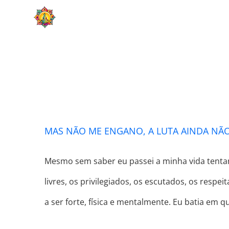
Skip
HOME
SOBRE
to
content
MAS 
MAS NÃO ME ENGANO, A LUTA AINDA NÃ
Mesmo sem saber eu passei a minha vida tent
livres, os privilegiados, os escutados, os resp
a ser forte, física e mentalmente. Eu batia em