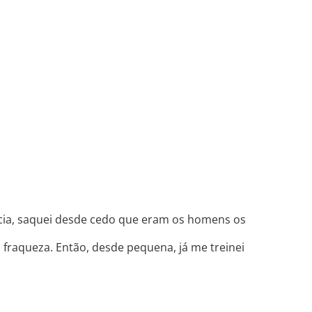
LOGS & VIDEOS
FERRAMENTAS GRATUITAS
CABOU
ia, saquei desde cedo que eram os homens os
a fraqueza. Então, desde pequena, já me treinei