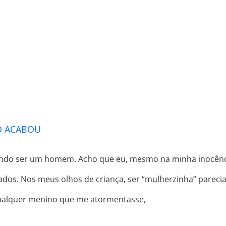
PROGRAMA DESPERTAR
DEPOIMENTOS
B
NÃO ME ENGANO, A LUTA AINDA NÃO A
O ACABOU
ando ser um homem. Acho que eu, mesmo na minha inocênc
eitados. Nos meus olhos de criança, ser “mulherzinha” pareci
 qualquer menino que me atormentasse,