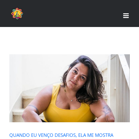
Skip
to
content
QUANDO EU VENÇO DESAFIOS, ELA
ME MOSTRA DERROTAS
QUANDO EU VENÇO DESAFIOS, ELA ME MOSTRA