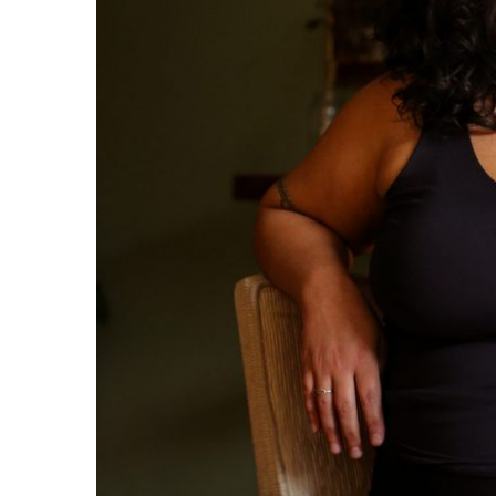
EI…VOCÊ