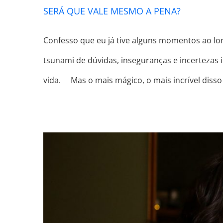
SERÁ QUE VALE MESMO A PENA?
Confesso que eu já tive alguns momentos ao l
tsunami de dúvidas, inseguranças e incerteza
vida. ⠀ Mas o mais mágico, o mais incrível disso