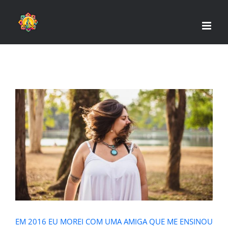
Skip
to
content
EM 2016 EU MOREI COM UMA
AMIGA QUE ME ENSINOU MUITO
SOBRE MINIMALISMO..
EM 2016 EU MOREI COM UMA AMIGA QUE ME ENSINOU