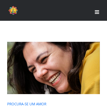
Skip
to
content
PROCURA-SE UM AMOR
PROCURA-SE UM AMOR