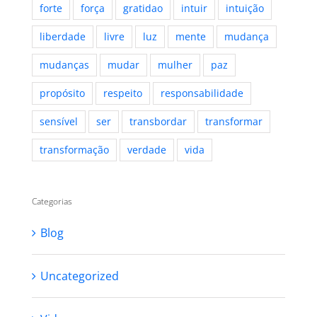
forte
força
gratidao
intuir
intuição
liberdade
livre
luz
mente
mudança
mudanças
mudar
mulher
paz
propósito
respeito
responsabilidade
sensível
ser
transbordar
transformar
transformação
verdade
vida
Categorias
Blog
Uncategorized