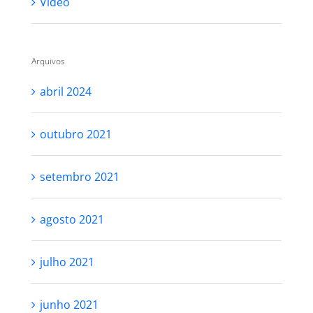
Video
Arquivos
abril 2024
outubro 2021
setembro 2021
agosto 2021
julho 2021
junho 2021