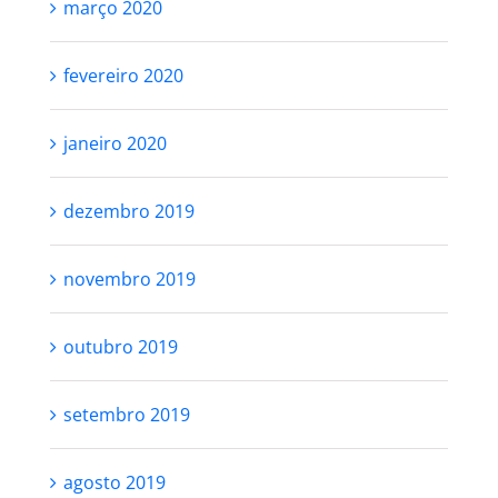
março 2020
fevereiro 2020
janeiro 2020
dezembro 2019
novembro 2019
outubro 2019
setembro 2019
agosto 2019