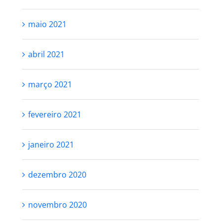
maio 2021
abril 2021
março 2021
fevereiro 2021
janeiro 2021
dezembro 2020
novembro 2020