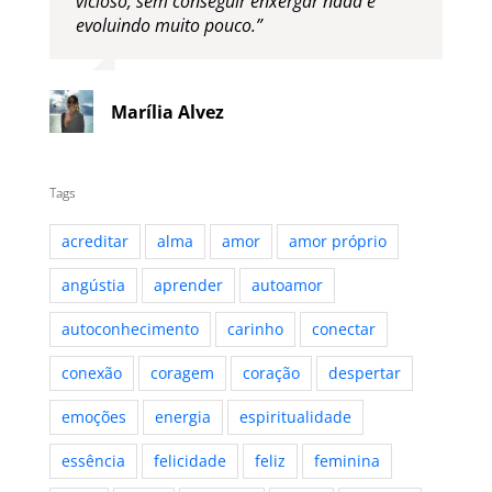
vicioso, sem conseguir enxergar nada e
evoluindo muito pouco.”
Marília Alvez
Tags
acreditar
alma
amor
amor próprio
angústia
aprender
autoamor
autoconhecimento
carinho
conectar
conexão
coragem
coração
despertar
emoções
energia
espiritualidade
essência
felicidade
feliz
feminina