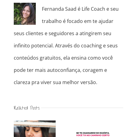
Fernanda Saad é Life Coach e seu
trabalho é focado em te ajudar
seus clientes e seguidores a atingirem seu
infinito potencial. Através do coaching e seus
conteúdos gratuitos, ela ensina como você
pode ter mais autoconfiança, coragem e
clareza pra viver sua melhor versão.
Related Posts