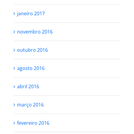
janeiro 2017
novembro 2016
outubro 2016
agosto 2016
abril 2016
março 2016
fevereiro 2016