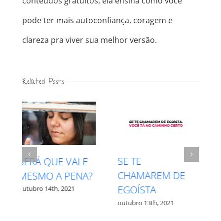
conteúdos gratuitos, ela ensina como você
pode ter mais autoconfiança, coragem e
clareza pra viver sua melhor versão.
Related Posts
INTUIÇÃO X
RESPEITE SEU
MEDO – QUAL É
PROCESSO
QUAL?
outubro 27th, 2021
outubro 12th, 2021