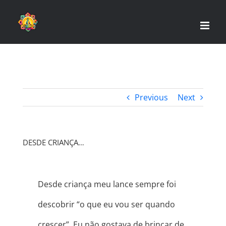
Skip
to
content
Previous
Next
DESDE CRIANÇA…
Desde criança meu lance sempre foi
descobrir “o que eu vou ser quando
crescer”. Eu não gostava de brincar de