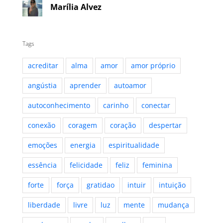
Marília Alvez
Tags
acreditar
alma
amor
amor próprio
angústia
aprender
autoamor
autoconhecimento
carinho
conectar
conexão
coragem
coração
despertar
emoções
energia
espiritualidade
essência
felicidade
feliz
feminina
forte
força
gratidao
intuir
intuição
liberdade
livre
luz
mente
mudança