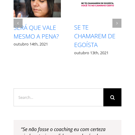
SE TE
INTUIÇÃO X
RESPE
CHAMAREM DE
MEDO – QUAL É
PROC
EGOÍSTA
QUAL?
outubro 
utubro 13th, 2021
outubro 12th, 2021
Search
for:
“Se não fosse o coaching eu com certeza