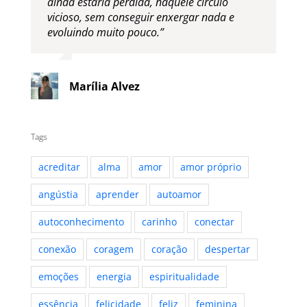
ainda estaria perdida, naquele círculo
vicioso, sem conseguir enxergar nada e
evoluindo muito pouco.”
Marília Alvez
Tags
acreditar
alma
amor
amor próprio
angústia
aprender
autoamor
autoconhecimento
carinho
conectar
conexão
coragem
coração
despertar
emoções
energia
espiritualidade
essência
felicidade
feliz
feminina