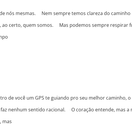
de nós mesmas. ⠀ Nem sempre temos clareza do caminho 
 ao certo, quem somos. ⠀ Mas podemos sempre respirar fu
empo
VOCÊ ANDA OUVINDO SUA INTUIÇÃO?
entro de você um GPS te guiando pro seu melhor caminho, 
o faz nenhum sentido racional. ⠀ O coração entende, mas a
s, mas