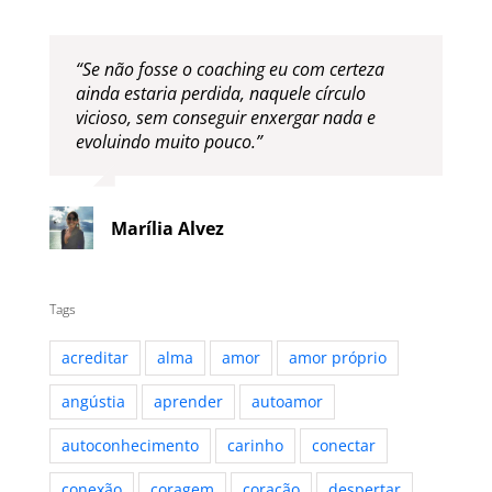
“Se não fosse o coaching eu com certeza
ainda estaria perdida, naquele círculo
vicioso, sem conseguir enxergar nada e
evoluindo muito pouco.”
Marília Alvez
Tags
acreditar
alma
amor
amor próprio
angústia
aprender
autoamor
autoconhecimento
carinho
conectar
conexão
coragem
coração
despertar