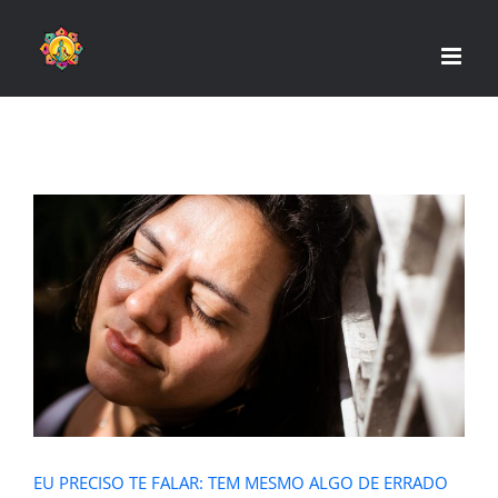
Skip
to
content
EU PRECISO TE FALAR: TEM MESMO
ALGO DE ERRADO COM VOCÊ
EU PRECISO TE FALAR: TEM MESMO ALGO DE ERRADO