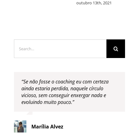
3th, 2021
outubro 12th, 2021
Search
for:
“Se não fosse o coaching eu com certeza
ainda estaria perdida, naquele círculo
vicioso, sem conseguir enxergar nada e
evoluindo muito pouco.”
Marília Alvez