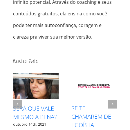
infinito potencial. Através do coaching e seus
conteúdos gratuitos, ela ensina como você
pode ter mais autoconfiança, coragem e
clareza pra viver sua melhor versão.
Related Posts
INTUIÇÃO X
RESPEITE S
REM DE
MEDO – QUAL É
PROCESSO
TA
QUAL?
outubro 27th, 202