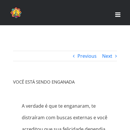
Skip
to
content
Previous
Next
VOCÊ ESTÁ SENDO ENGANADA
A verdade é que te enganaram, te
distraíram com buscas externas e você
acreditou que sua felicidade dependia