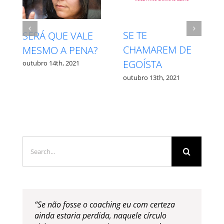
 TE
INTUIÇÃO X
RESPEIT
AMAREM DE
MEDO – QUAL É
PROCES
OÍSTA
QUAL?
outubro 27t
bro 13th, 2021
outubro 12th, 2021
Search
for:
“Se não fosse o coaching eu com certeza
ainda estaria perdida, naquele círculo