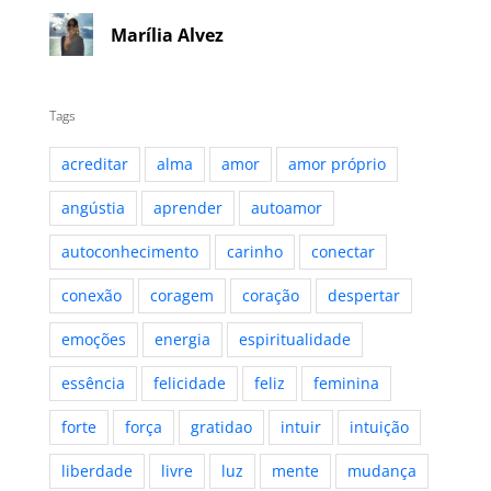
Marília Alvez
Tags
acreditar
alma
amor
amor próprio
angústia
aprender
autoamor
autoconhecimento
carinho
conectar
conexão
coragem
coração
despertar
emoções
energia
espiritualidade
essência
felicidade
feliz
feminina
forte
força
gratidao
intuir
intuição
liberdade
livre
luz
mente
mudança