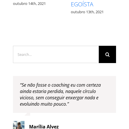
QUAL?
outubro 27th, 2021
1
outubro 12th, 2021
Search
for:
“Se não fosse o coaching eu com certeza
ainda estaria perdida, naquele círculo
vicioso, sem conseguir enxergar nada e
evoluindo muito pouco.”
Marília Alvez