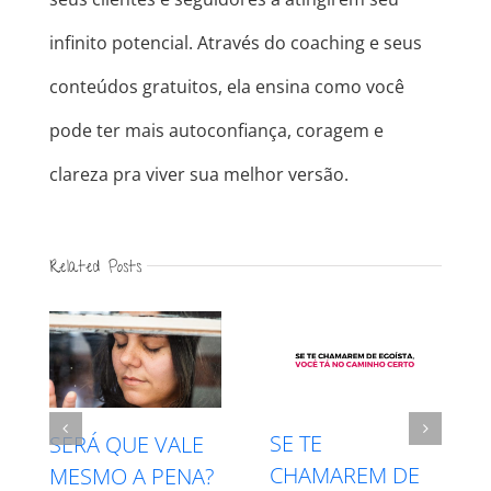
infinito potencial. Através do coaching e seus
conteúdos gratuitos, ela ensina como você
pode ter mais autoconfiança, coragem e
clareza pra viver sua melhor versão.
Related Posts
INTUIÇÃO X
RESPEITE SEU
 DE
MEDO – QUAL É
PROCESSO