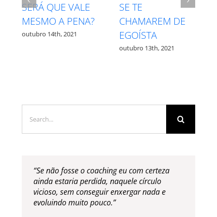
INTUIÇÃO X
RESPEITE SEU
E
MEDO – QUAL É
PROCESSO
QUAL?
outubro 27th, 2021
outubro 12th, 2021
Search
for:
“Se não fosse o coaching eu com certeza
ainda estaria perdida, naquele círculo
vicioso, sem conseguir enxergar nada e
evoluindo muito pouco.”