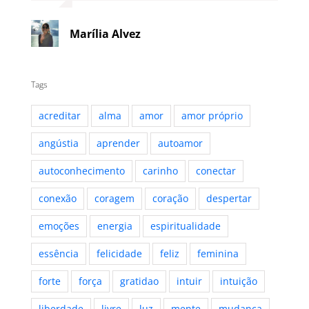
Marília Alvez
Tags
acreditar
alma
amor
amor próprio
angústia
aprender
autoamor
autoconhecimento
carinho
conectar
conexão
coragem
coração
despertar
emoções
energia
espiritualidade
essência
felicidade
feliz
feminina
forte
força
gratidao
intuir
intuição
liberdade
livre
luz
mente
mudança